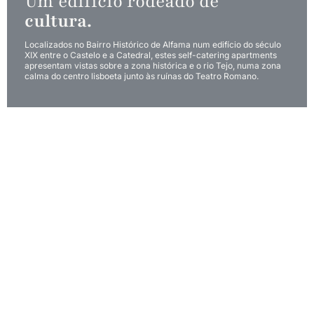
Um edifício rodeado de
cultura.
Localizados no Bairro Histórico de Alfama num edifício do século
XIX entre o Castelo e a Catedral, estes self-catering apartments
apresentam vistas sobre a zona histórica e o rio Tejo, numa zona
calma do centro lisboeta junto às ruínas do Teatro Romano.