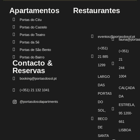
Apartamentos
Restaurantes
Portas do Céu
Portas do Castelo
Portas do Teatro
eventos@portasdosol.pt
fauna@portas
Portas da Sé
(+351)
Portas de São Bento
(+351)
21 885
Portas do Bairro
21
Contacto &
1299
244
Reservas
1004
LARGO
booking@portasdosol.pt
DAS
CALÇADA
(+351) 21 132 1041
PORTAS
DA
@portasdosolapartments
DO
ESTRELA,
SOL,
95 1200-
BECO
661
DE
LISBOA
SANTA