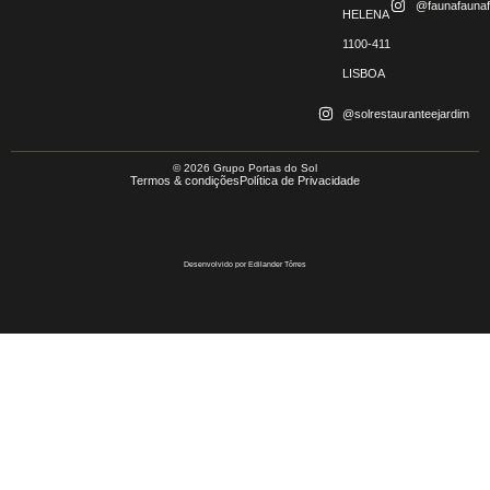
@faunafaunaf
HELENA
1100-411
LISBOA
@solrestauranteejardim
© 2026 Grupo Portas do Sol
Termos & condições
Política de Privacidade
Desenvolvido por Edilander Tôrres