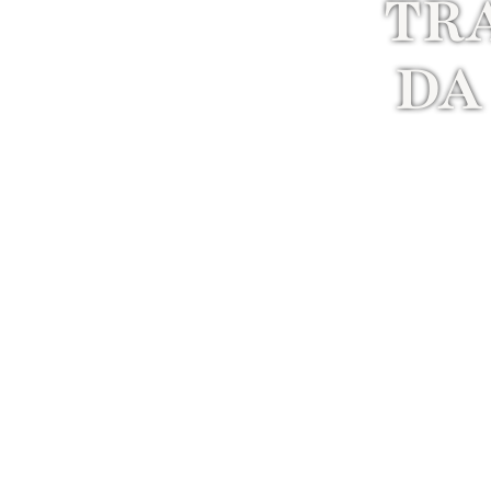
TR
DA