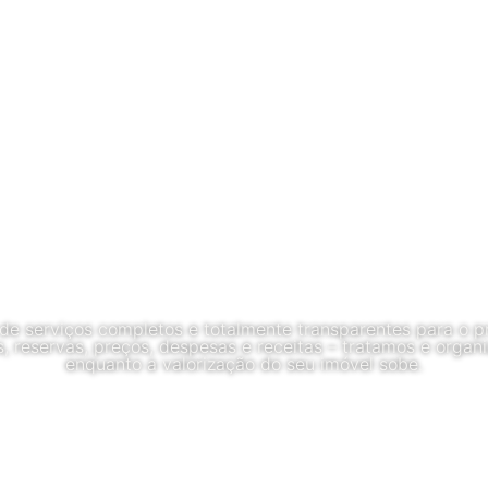
e serviços completos e totalmente transparentes para o pr
, reservas, preços, despesas e receitas – tratamos e orga
enquanto a valorização do seu imóvel sobe.