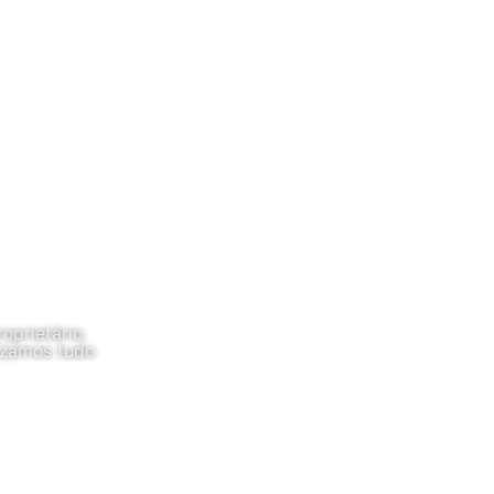
oprietário.
nizamos tudo