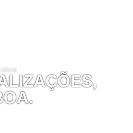
Lisboa
ALIZAÇÕES,
BOA
.