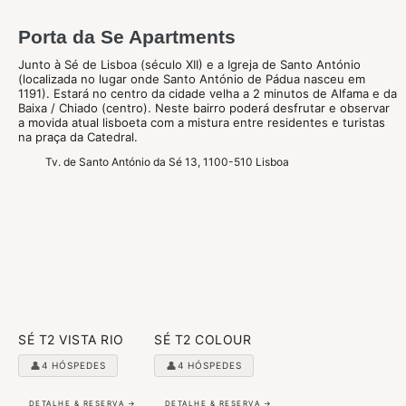
Porta da Se Apartments
Junto à Sé de Lisboa (século XII) e a Igreja de Santo António
(localizada no lugar onde Santo António de Pádua nasceu em
1191). Estará no centro da cidade velha a 2 minutos de Alfama e da
Baixa / Chiado (centro). Neste bairro poderá desfrutar e observar
a movida atual lisboeta com a mistura entre residentes e turistas
na praça da Catedral.
Tv. de Santo António da Sé 13, 1100-510 Lisboa
SÉ T2 VISTA RIO
SÉ T2 COLOUR
👤
👤
4 HÓSPEDES
4 HÓSPEDES
DETALHE & RESERVA →
DETALHE & RESERVA →