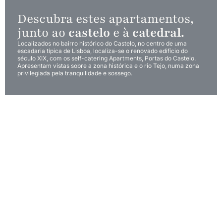
Descubra estes apartamentos,
junto ao
castelo
e à
catedral.
Localizados no bairro histórico do Castelo, no centro de uma
escadaria típica de Lisboa, localiza-se o renovado edifício do
século XIX, com os self-catering Apartments, Portas do Castelo.
Apresentam vistas sobre a zona histórica e o rio Tejo, numa zona
privilegiada pela tranquilidade e sossego.