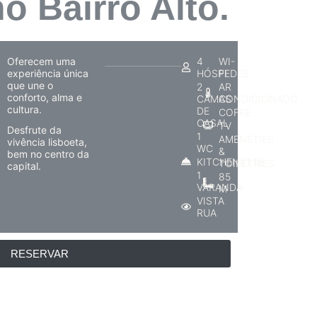
o Bairro Alto.
Oferecem uma
4
WI-
experiência única
HÓSPEDES
FI
que une o
2
AR
conforto, alma e
CAMAS
CONDICIONADO
cultura.
DE
COFRE
CASAL
TV
Desfrute da
1
AMENETIES
vivência lisboeta,
WC
&
bem no centro da
KITCHENETTE
TOILETRIES
capital.
1
85
VARANDA
M
VISTA
RUA
RESERVAR