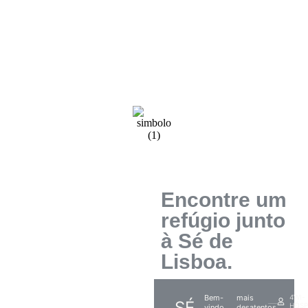
Encontre um
refúgio junto
à Sé de
Lisboa.
Bem-
mais
4
WI-
SÉ
HÓSP
FI
vindo
desatentos.