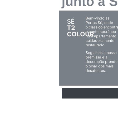
junto à 
Bem-vindo às
SÉ
Portas Sé, onde
T2
o
clássico encontr
o contemporâneo
COLOUR
num apartamento
cuidadosamente
restaurado.
Seguimos a nossa
premissa e a
decoração prende
o olhar dos mais
desatentos.