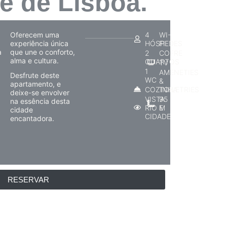
Sé de Lisboa.
Oferecem uma
4
WI-
experiência única
HÓSPEDES
FI
a
que une o conforto,
2
COFRE
alma e cultura.
QUARTOS
TV
1
AMENETIES
Desfrute deste
WC
&
apartamento, e
COZINHA
TOILETRIES
deixe-se envolver
VISTA
95
na essência desta
RIO E
M
cidade
CIDADE
encantadora.
RESERVAR