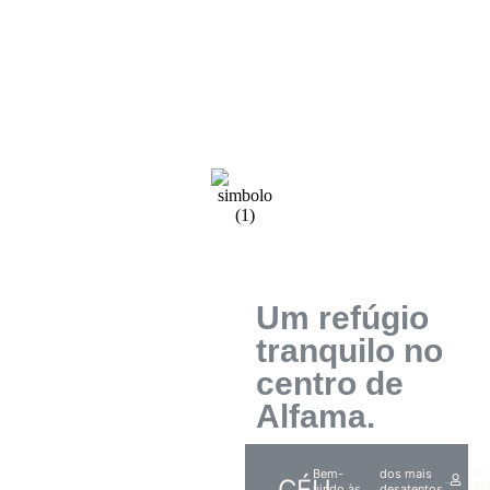
Um refúgio
tranquilo no
centro de
Alfama.
Bem-
dos mais
4
WI
CÉU
HÓ
FI
vindo às
desatentos.