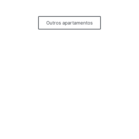
Outros apartamentos
News
Subscrever
Apartamentos
Portas do Céu
Portas do Castelo
Portas do Teatro