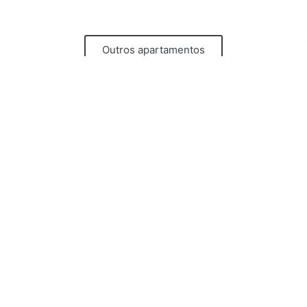
Outros apartamentos
News
Subscrever
Apartamentos
Portas do Céu
Portas do Castelo
Portas do Teatro