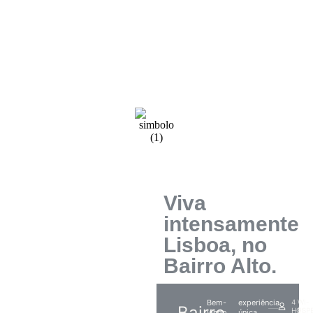
Viva
intensamente
Lisboa, no
Bairro Alto.
Bem-
experiência
4
WI-
Bairro
HÓSP
FI
vindo
única