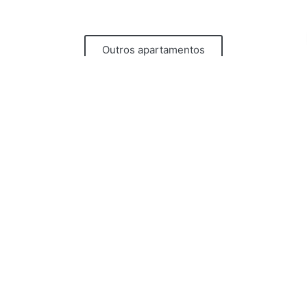
Outros apartamentos
News
Subscrever
Apartamentos
Portas do Céu
Portas do Castelo
Portas do Teatro