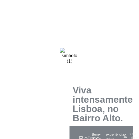
Viva
intensamente
Lisboa, no
Bairro Alto.
Bem-
experiência
2
WI-
Bairro
HÓSP
FI
vindo
única