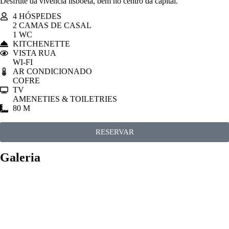
Desfrute da vivência lisboeta, bem no centro da capital.
4 HÓSPEDES
2 CAMAS DE CASAL
1 WC
KITCHENETTE
VISTA RUA
WI-FI
AR CONDICIONADO
COFRE
TV
AMENETIES & TOILETRIES
80 M
RESERVAR
Galeria