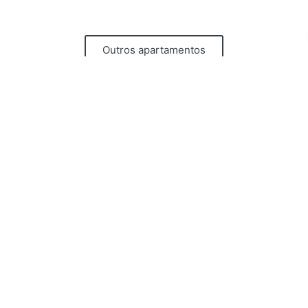
Outros apartamentos
News
Subscrever
Apartamentos
Portas do Céu
Portas do Castelo
Portas do Teatro