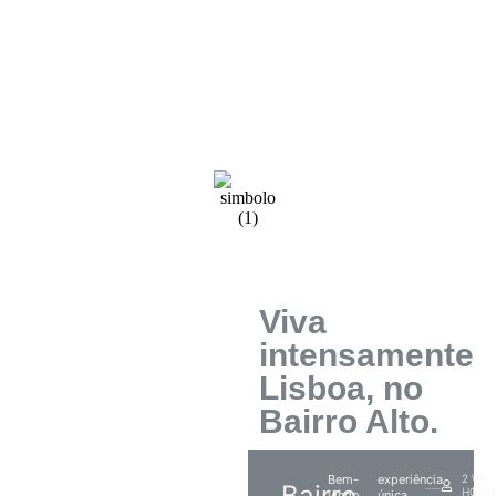
Viva
intensamente
Lisboa, no
Bairro Alto.
Bem-
experiência
2
WI-
Bairro
HÓSP
FI
vindo
única